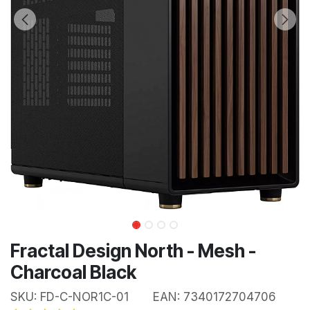
Fractal Design North - Mesh -
Charcoal Black
SKU:
FD-C-NOR1C-01
EAN:
7340172704706