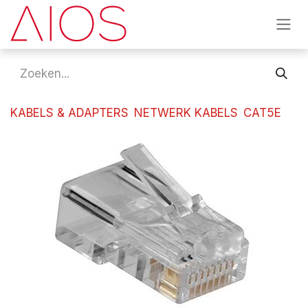
Overslaan naar inhoud
KABELS & ADAPTERS
NETWERK KABELS
CAT5E