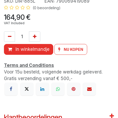
SKU:
DIR-885L
EAN:
790069419089
(0 beoordeling)
164,90
€
VAT Included
In winkelmandje
NU KOPEN
Terms and Conditions
Voor 15u besteld, volgende werkdag geleverd.
Gratis verzending vanaf € 500,-
klantbeoordelingen