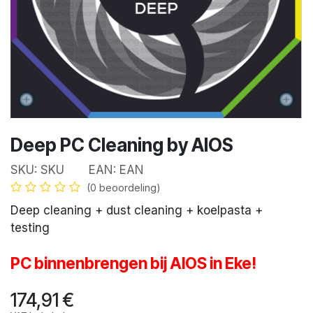
Deep PC Cleaning by AIOS
SKU:
SKU
EAN:
EAN
(0 beoordeling)
Deep cleaning + dust cleaning + koelpasta +
testing
PC binnenbrengen bij AIOS in Eke!
174,91
€