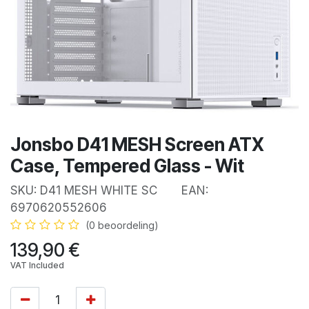
Jonsbo D41 MESH Screen ATX
Case, Tempered Glass - Wit
SKU:
D41 MESH WHITE SC
EAN:
6970620552606
(0 beoordeling)
139,90
€
VAT Included