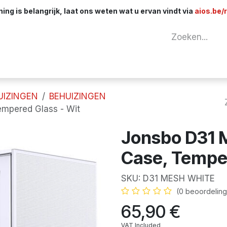
ng is belangrijk, laat ons weten wat u ervan vindt via
aios.be/
tuur
Netwerk
Componenten
Kabels & 
UIZINGEN
BEHUIZINGEN
mpered Glass - Wit
Jonsbo D31 
Case, Temper
SKU:
D31 MESH WHITE
E
(0 beoordeling
65,90
€
VAT Included