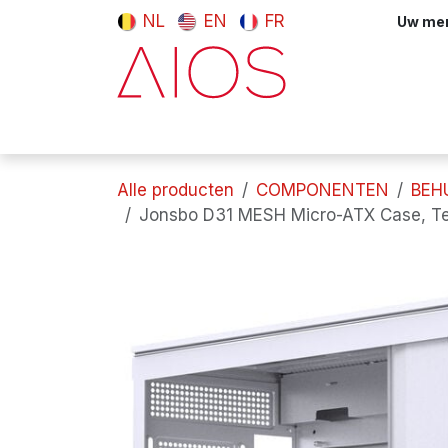
Overslaan naar inhoud
NL
EN
FR
Uw meni
Computers & tablets
Randappara
Alle producten
COMPONENTEN
BEH
Jonsbo D31 MESH Micro-ATX Case, Te