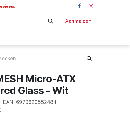
reviews
Aanmelden
adapters
Shop
MESH Micro-ATX
ed Glass - Wit
AN:
6970620552484
)