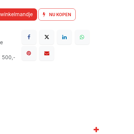
 winkelmandje
NU KOPEN
de
€ 500,-