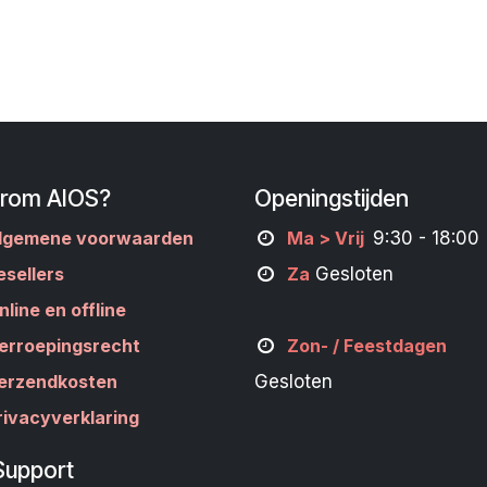
rom AIOS?
Openingstijden
lgemene voorwaarden
M
a
> Vrij
9:30 - 18:00
esellers
Za
Gesloten
nline en offline
erroepingsrecht
Zon- /
Feestdagen
erzendkosten
Gesloten
rivacyverklaring
Support