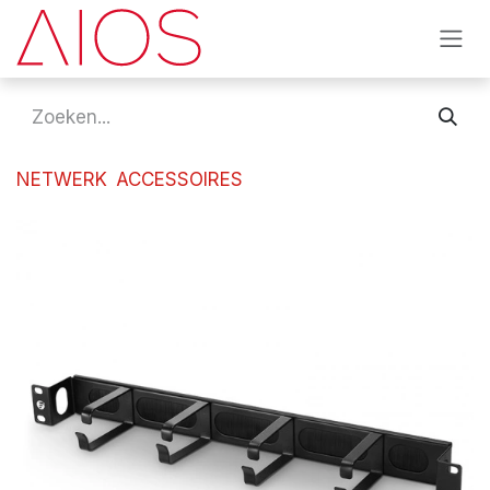
Overslaan naar inhoud
NETWERK
ACCESSOIRES