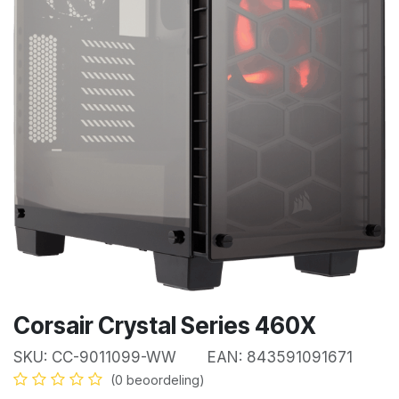
Corsair Crystal Series 460X
SKU:
CC-9011099-WW
EAN:
843591091671
(0 beoordeling)