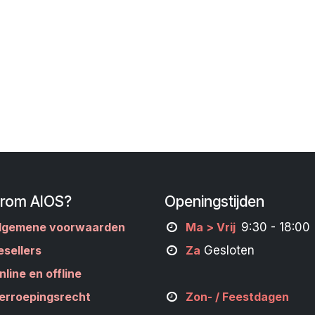
rom AIOS?
Openingstijden
lgemene voorwaarden
M
a
> Vrij
9:30 - 18:00
esellers
Za
Gesloten
nline en offline
erroepingsrecht
Zon- /
Feestdagen