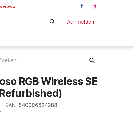
reviews
Aanmelden
adapters
Shop
uoso RGB Wireless SE
(Refurbished)
EAN:
840006624288
)