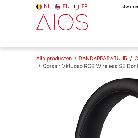
Overslaan naar inhoud
NL
EN
FR
Uw meni
Computers & tablets
Randappara
Alle producten
RANDAPPARATUUR
C
Corsair Virtuoso RGB Wireless SE Donk