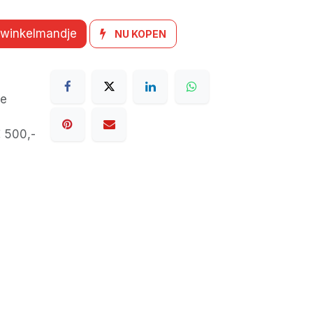
 winkelmandje
NU KOPEN
de
€ 500,-