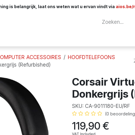
ng is belangrijk, laat ons weten wat u ervan vindt via
aios.be/
tuur
Netwerk
Componenten
Kabels & 
OMPUTER ACCESSOIRES
HOOFDTELEFOONS
ergrijs (Refurbished)
Corsair Virt
Donkergrijs 
SKU:
CA-9011180-EU/RF
(0 beoordeling
119,90
€
VAT Included