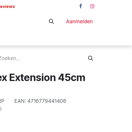
reviews
Aanmelden
adapters
Shop
ex Extension 45cm
RP
EAN:
4716779441406
)