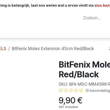
ng is belangrijk, laat ons weten wat u ervan vindt via
aios.be/
tuur
Netwerk
Componenten
Kabels & 
ELS
BitFenix Molex Extension 45cm Red/Black
BitFenix Mol
Red/Black
SKU:
BFA-MSC-MM45RK-
(0 beoordeling
9,90
€
VAT Included