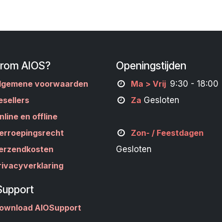
rom AIOS?
Openingstijden
lgemene voorwaarden
M
a
> Vrij
9:30 - 18:00
esellers
Za
Gesloten
nline en offline
erroepingsrecht
Zon- /
Feestdagen
erzendkosten
Gesloten
rivacyverklaring
Support
ownload AIOSupport