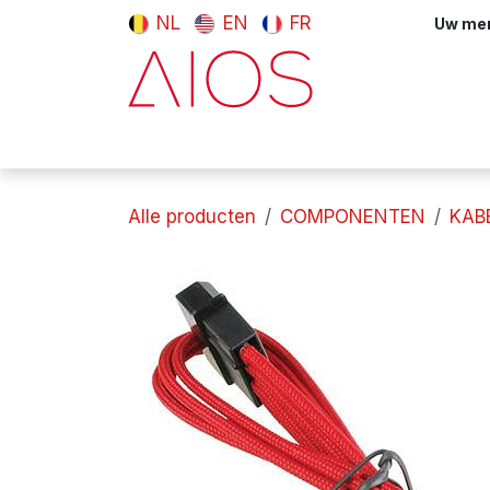
Overslaan naar inhoud
NL
EN
FR
Uw meni
Computers & tablets
Randappara
Alle producten
COMPONENTEN
KAB