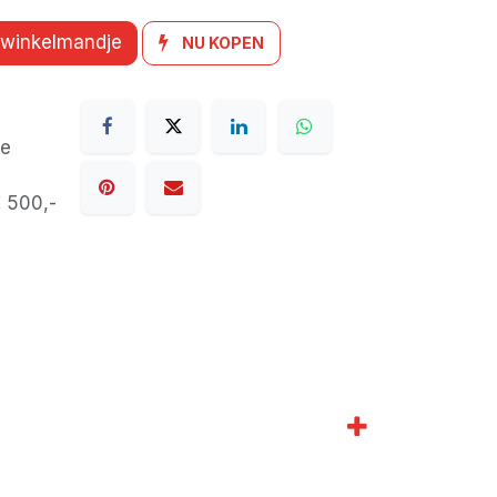
 winkelmandje
NU KOPEN
de
€ 500,-