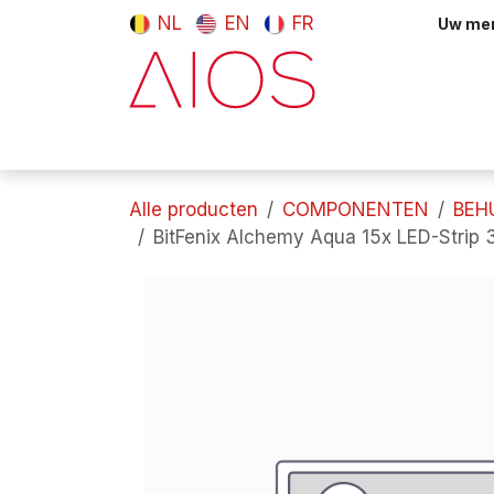
Overslaan naar inhoud
NL
EN
FR
Uw meni
Computers & tablets
Randappara
Alle producten
COMPONENTEN
BEH
BitFenix Alchemy Aqua 15x LED-Strip