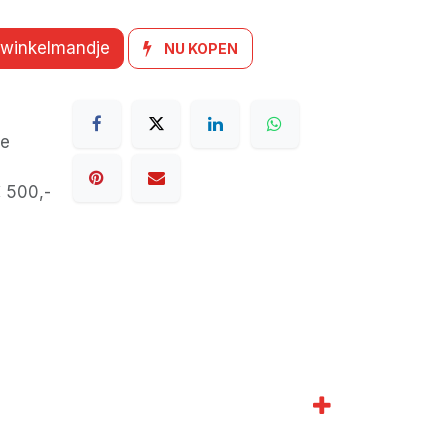
 winkelmandje
NU KOPEN
de
€ 500,-