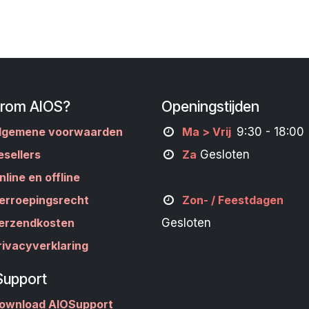
rom AIOS?
Openingstijden
lgemene voorwaarden
M
a
> Vrij
9:30 - 18:00
esellers
Za
Gesloten
nline en offline
erroepingsrecht
Zon- /
Feestdagen
erzendkosten
Gesloten
rivacyverklaring
Support
ownload AIOSupport