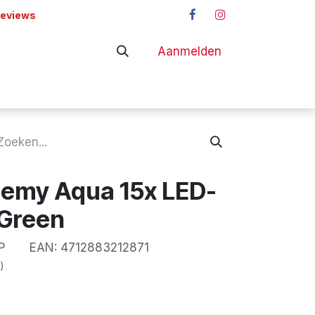
reviews
Aanmelden
adapters
Shop
hemy Aqua 15x LED-
 Green
P
EAN:
4712883212871
)