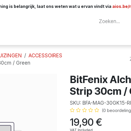
ng is belangrijk, laat ons weten wat u ervan vindt via
aios.be/
tuur
Netwerk
Componenten
Kabels & 
UIZINGEN
ACCESSOIRES
 30cm / Green
BitFenix Alc
Strip 30cm /
SKU:
BFA-MAG-30GK15-R
(0 beoordeling
19,90
€
VAT Included