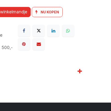
 winkelmandje
NU KOPEN
de
€ 500,-