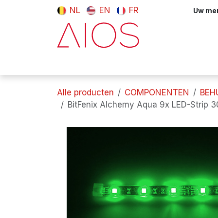
Overslaan naar inhoud
NL
EN
FR
Uw meni
Computers & tablets
Randappara
Alle producten
COMPONENTEN
BEH
BitFenix Alchemy Aqua 9x LED-Strip 