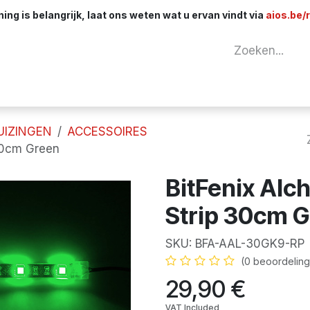
ng is belangrijk, laat ons weten wat u ervan vindt via
aios.be/
tuur
Netwerk
Componenten
Kabels & 
UIZINGEN
ACCESSOIRES
30cm Green
BitFenix Alc
Strip 30cm 
SKU:
BFA-AAL-30GK9-RP
(0 beoordeling
29,90
€
VAT Included