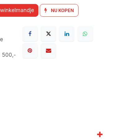
 winkelmandje
NU KOPEN
de
€ 500,-