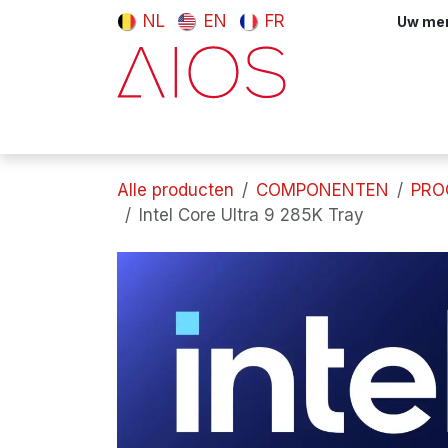
Overslaan naar inhoud
NL
EN
FR
Uw meni
Computers & tablets
Randappara
Alle producten
COMPONENTEN
PRO
Intel Core Ultra 9 285K Tray