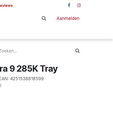
reviews
Aanmelden
adapters
Shop
tra 9 285K Tray
AN:
4251538818599
)