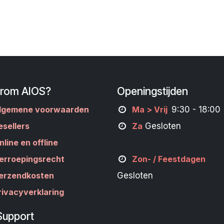
rom AIOS?
Openingstijden
lgemene voorwaarden
M
a
> Vrij
9:30 - 18:00
esellers
Za
Gesloten
nline en offline
erroepingsrecht
Zon- /
Feestdagen
erzendkosten
Gesloten
rivacyverklaring
Support