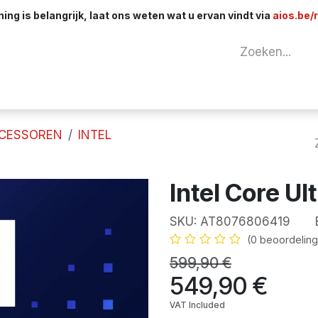
ng is belangrijk, laat ons weten wat u ervan vindt via
aios.be/
tuur
Netwerk
Componenten
Kabels & 
CESSOREN
INTEL
Intel Core Ul
SKU:
AT8076806419
E
(0 beoordeling
599,90
€
549,90
€
VAT Included