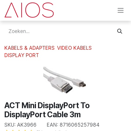
Overslaan naar inhoud
KABELS & ADAPTERS
VIDEO KABELS
DISPLAY PORT
ACT Mini DisplayPort To
DisplayPort Cable 3m
SKU:
AK3966
EAN:
8716065257984