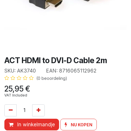
ACT HDMI to DVI-D Cable 2m
SKU:
AK3740
EAN:
8716065112962
(0 beoordeling)
25,95
€
VAT Included
In winkelmandje
NU KOPEN