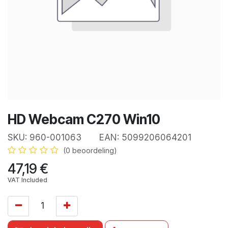
HD Webcam C270 Win10
SKU:
960-001063
EAN:
5099206064201
(0 beoordeling)
47,19
€
VAT Included