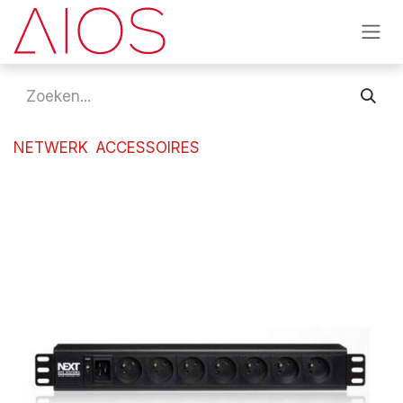
Overslaan naar inhoud
NETWERK
ACCESSOIRES