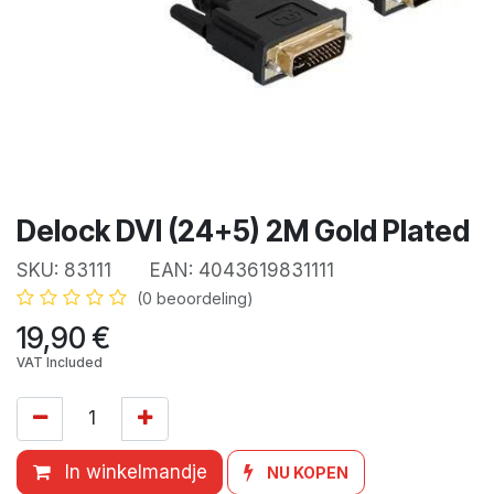
Delock DVI (24+5) 2M Gold Plated
SKU:
83111
EAN:
4043619831111
(0 beoordeling)
19,90
€
VAT Included
In winkelmandje
NU KOPEN