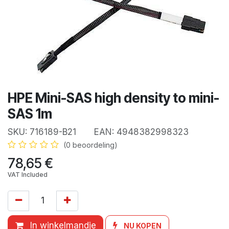
HPE Mini-SAS high density to mini-
SAS 1m
SKU:
716189-B21
EAN:
4948382998323
(0 beoordeling)
78,65
€
VAT Included
In winkelmandje
NU KOPEN