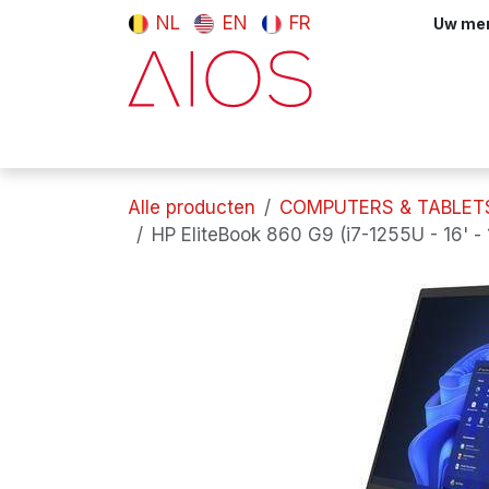
Overslaan naar inhoud
NL
EN
FR
Uw meni
Computers & tablets
Randappara
Alle producten
COMPUTERS & TABLET
HP EliteBook 860 G9 (i7-1255U - 16' -