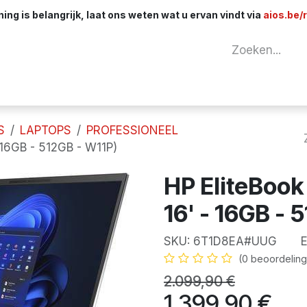
ng is belangrijk, laat ons weten wat u ervan vindt via
aios.be/
tuur
Netwerk
Componenten
Kabels & 
S
LAPTOPS
PROFESSIONEEL
 16GB - 512GB - W11P)
HP EliteBook
16' - 16GB - 
SKU:
6T1D8EA#UUG
EA
(0 beoordeling
2.099,90
€
1.399,90
€