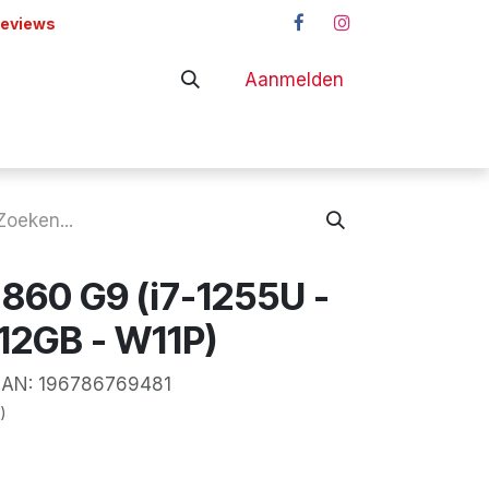
reviews
Aanmelden
adapters
Shop
 860 G9 (i7-1255U -
512GB - W11P)
N:
196786769481
)