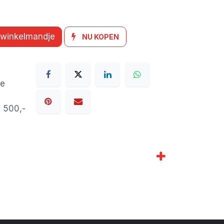
 winkelmandje
NU KOPEN
de
€ 500,-