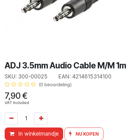
ADJ 3.5mm Audio Cable M/M 1m
SKU:
300-00025
EAN:
4214615314100
(0 beoordeling)
7,90
€
VAT Included
In winkelmandje
NU KOPEN