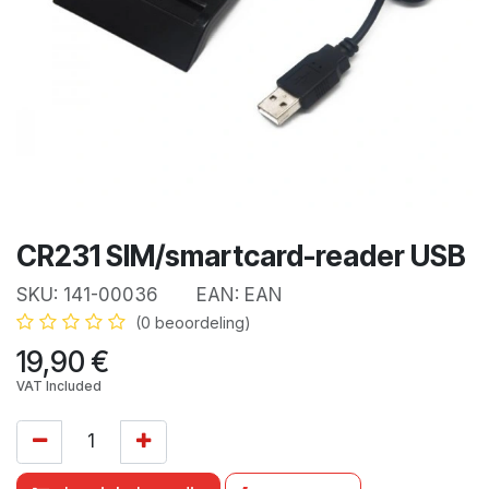
CR231 SIM/smartcard-reader USB
SKU:
141-00036
EAN:
EAN
(0 beoordeling)
19,90
€
VAT Included