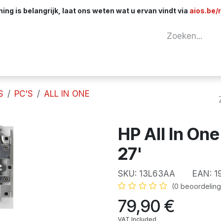
ng is belangrijk, laat ons weten wat u ervan vindt via
aios.be/
tuur
Netwerk
Componenten
Kabels & 
S
PC'S
ALL IN ONE
HP All In On
27'
SKU:
13L63AA
EAN:
1
(0 beoordeling
79,90
€
VAT Included