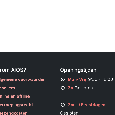
rom AIOS?
Openingstijden
lgemene voorwaarden
M
a
> Vrij
9:30 - 18:00
esellers
Za
Gesloten
nline en offline
erroepingsrecht
Zon- /
Feestdagen
erzendkosten
Gesloten