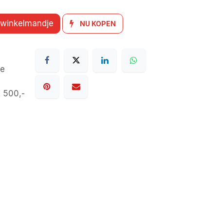
 winkelmandje
NU KOPEN
de
€ 500,-