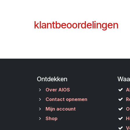
klantbeoordelingen
Ontdekken
Waa
Over AIOS
A
Contact opnemen
R
Mijn account
O
Shop
H
V