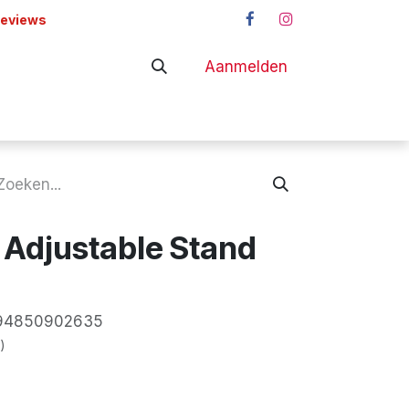
reviews
Aanmelden
adapters
Shop
e Adjustable Stand
94850902635
)