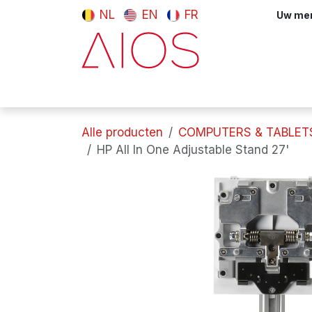
Overslaan naar inhoud
NL
EN
FR
Uw meni
Computers & tablets
Randappara
Alle producten
COMPUTERS & TABLET
HP All In One Adjustable Stand 27'