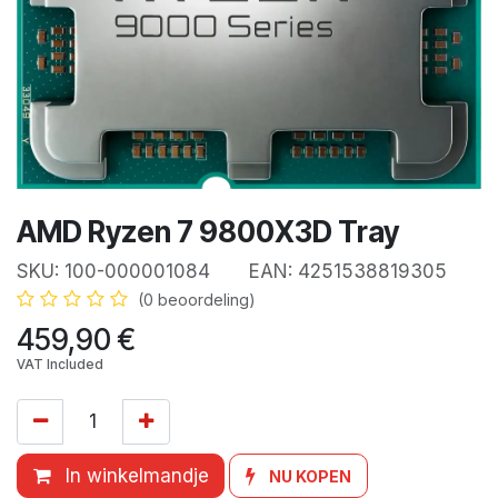
AMD Ryzen 7 9800X3D Tray
SKU:
100-000001084
EAN:
4251538819305
(0 beoordeling)
459,90
€
VAT Included
In winkelmandje
NU KOPEN