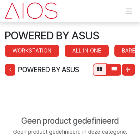
Overslaan naar inhoud
POWERED BY ASUS
WORKSTATION
ALL IN ONE
BAREB
POWERED BY ASUS
Geen product gedefinieerd
Geen product gedefinieerd in deze categorie.